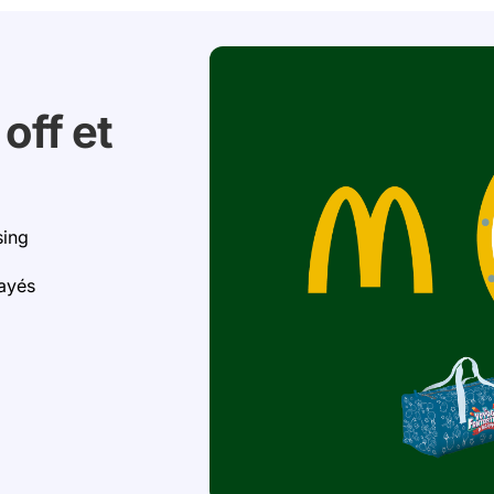
off et
sing
layés