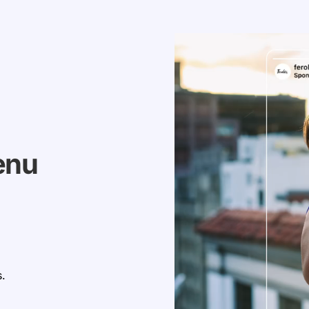
enu
s.