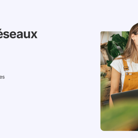
éseaux
es