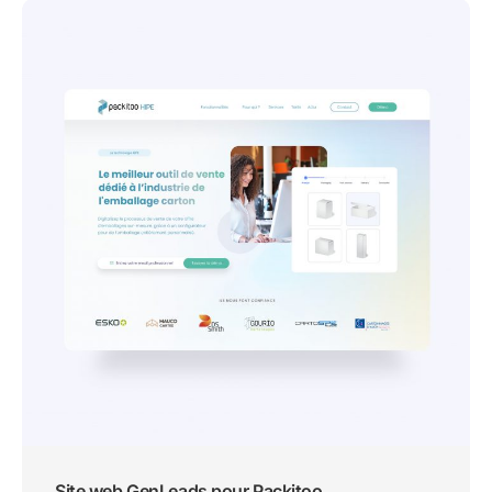
Site web GenLeads pour Packitoo