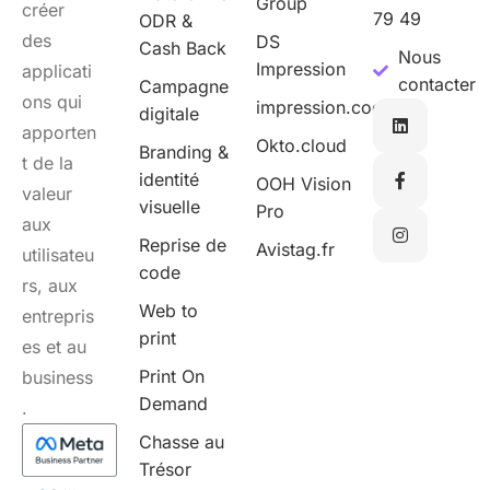
Group
créer
79 49
ODR &
des
DS
Cash Back
Nous
Impression
applicati
contacter
Campagne
ons qui
impression.cool
digitale
apporten
Okto.cloud
Branding &
t de la
identité
OOH Vision
valeur
visuelle
Pro
aux
Reprise de
Avistag.fr
utilisateu
code
rs, aux
Web to
entrepris
print
es et au
Print On
business
Demand
.
Chasse au
Trésor