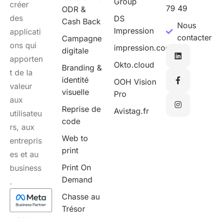
Group
créer
79 49
ODR &
des
DS
Cash Back
Nous
Impression
applicati
contacter
Campagne
ons qui
impression.cool
digitale
apporten
Okto.cloud
Branding &
t de la
identité
OOH Vision
valeur
visuelle
Pro
aux
Reprise de
Avistag.fr
utilisateu
code
rs, aux
Web to
entrepris
print
es et au
Print On
business
Demand
.
Chasse au
Trésor