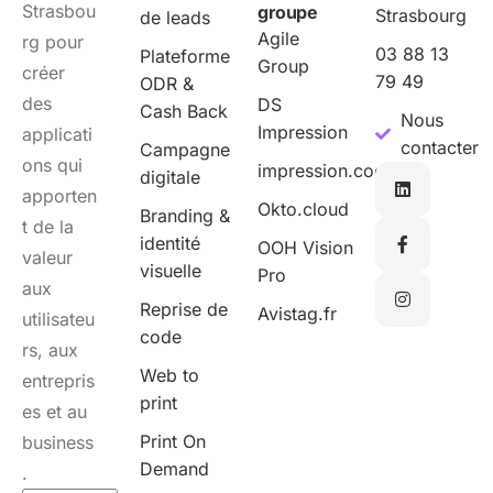
Strasbou
groupe
Strasbourg
de leads
Agile
rg pour
03 88 13
Plateforme
Group
créer
79 49
ODR &
des
DS
Cash Back
Nous
Impression
applicati
contacter
Campagne
ons qui
impression.cool
digitale
apporten
Okto.cloud
Branding &
t de la
identité
OOH Vision
valeur
visuelle
Pro
aux
Reprise de
Avistag.fr
utilisateu
code
rs, aux
Web to
entrepris
print
es et au
Print On
business
Demand
.