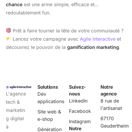
chance
est une arme simple, efficace et…
redoutablement fun.
Prêt à faire tourner la tête de votre communauté ?
Lancez votre campagne avec
Agile Interactive
et
découvrez le pouvoir de la
gamification marketing
.
Solutions
Suivez-
Notre
L'agence
nous
agence
Dév
LinkedIn
8 rue de
applications
tech &
l'artisanat
marketin
Facebook
Site web &
g digital
67170
e-shop
Instagram
Geudertheim
à
Notre
Génération