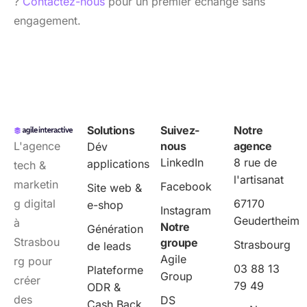
?
Contactez-nous
pour un premier échange sans
engagement.
Solutions
Suivez-
Notre
L'agence
nous
agence
Dév
LinkedIn
8 rue de
applications
tech &
l'artisanat
marketin
Facebook
Site web &
g digital
67170
e-shop
Instagram
Geudertheim
à
Notre
Génération
Strasbou
groupe
Strasbourg
de leads
Agile
rg pour
03 88 13
Plateforme
Group
créer
79 49
ODR &
des
DS
Cash Back