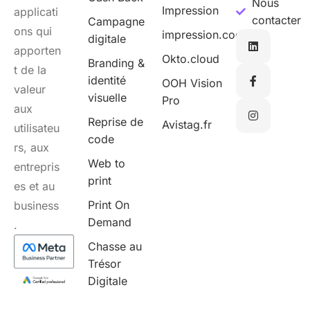
Nous
Impression
applicati
contacter
Campagne
ons qui
impression.cool
digitale
apporten
Okto.cloud
Branding &
t de la
identité
OOH Vision
valeur
visuelle
Pro
aux
Reprise de
Avistag.fr
utilisateu
code
rs, aux
Web to
entrepris
print
es et au
Print On
business
Demand
.
Chasse au
Trésor
Digitale