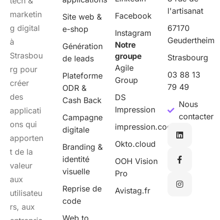
tech &
l'artisanat
marketin
Facebook
Site web &
g digital
67170
e-shop
Instagram
Geudertheim
à
Notre
Génération
Strasbou
groupe
Strasbourg
de leads
Agile
rg pour
03 88 13
Plateforme
Group
créer
79 49
ODR &
des
DS
Cash Back
Nous
Impression
applicati
contacter
Campagne
ons qui
impression.cool
digitale
apporten
Okto.cloud
Branding &
t de la
identité
OOH Vision
valeur
visuelle
Pro
aux
Reprise de
Avistag.fr
utilisateu
code
rs, aux
Web to