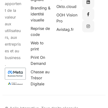
apporten
Okto.cloud
Branding &
t de la
identité
OOH Vision
valeur
visuelle
Pro
aux
Reprise de
Avistag.fr
utilisateu
code
rs, aux
Web to
entrepris
print
es et au
Print On
business
Demand
.
Chasse au
Trésor
Digitale